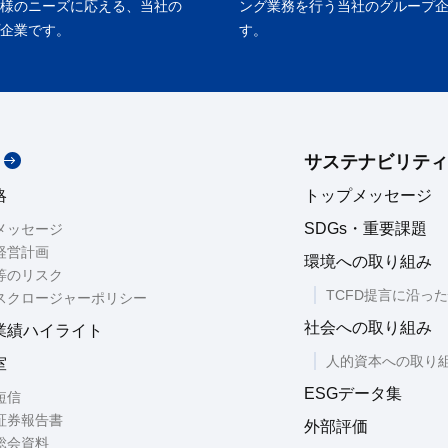
様のニーズに応える、当社の
ング業務を行う当社のグループ
企業です。
す。
サステナビリティ
略
トップメッセージ
SDGs・重要課題
メッセージ
経営計画
環境への取り組み
等のリスク
TCFD提言に沿っ
スクロージャーポリシー
社会への取り組み
業績ハイライト
人的資本への取り
室
ESGデータ集
短信
証券報告書
外部評価
総会資料