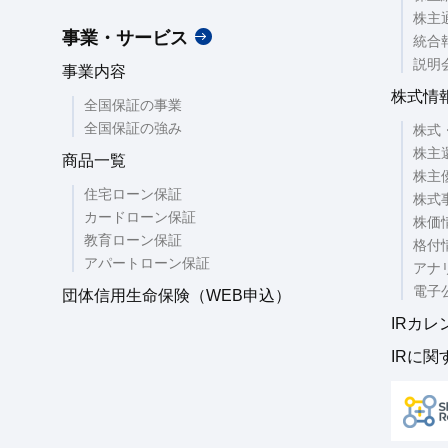
株主
事業・サービス
統合
説明
事業内容
株式情
全国保証の事業
全国保証の強み
株式
株主
商品一覧
株主
住宅ローン保証
株式
カードローン保証
株価
教育ローン保証
格付
アパートローン保証
アナ
電子
団体信用生命保険（WEB申込）
IRカレ
IRに