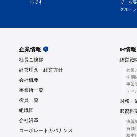
ルです。
で、お客
グループ
企業情報
IR情報
社長ご挨拶
経営戦
経営理念・経営方針
社長
中期
会社概要
事業
事業所一覧
ディ
役員一覧
財務・
組織図
IR資料
会社沿革
決算
有価
コーポレートガバナンス
株主