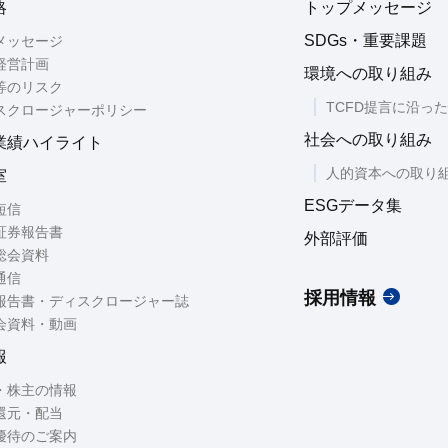
略
トップメッセージ
SDGs・重要課題
メッセージ
経営計画
環境への取り組み
等のリスク
TCFD提言に沿っ
スクロージャーポリシー
社会への取り組み
業績ハイライト
人的資本への取り
室
ESGデータ集
短信
証券報告書
外部評価
総会資料
通信
採用情報
報告書・ディスクロージャー誌
会資料・動画
報
・株主の情報
還元・配当
優待のご案内