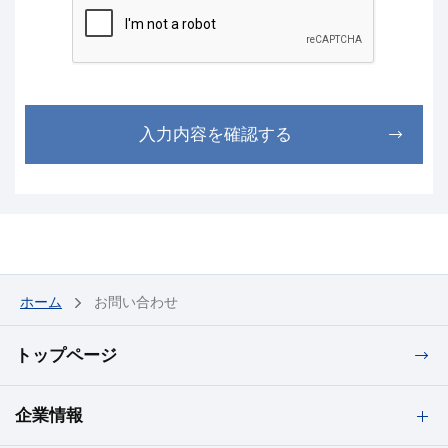
個人情報のご提供の任意性について
お問い合わせに関しまして、当社が提供を求めるすべ
ての項目にお答えいただく必要はありませんが、必要
となる情報が不足している場合には、ご回答できない
場合がございます。
入力内容を確認する
本人が容易に認識できない方法による個人情報の取得
ウェブビーコン等を用いるなどして、本人が容易に認
識できない方法による個人情報の取得は行っておりま
せん。 お客様のWebページ閲覧履歴等を取得するCoo
kie(クッキー)と呼ばれる技術を利用しています。 な
お、Cookieには、お客様個人を特定する情報は一切含
まれておりませんのでご安心下さい。
ホーム
お問い合わせ
個人情報の安全管理について
取得した個人情報については、漏えい、滅失または毀
トップページ
損の防止と是正、その他個人情報の安全管理のために
必要かつ適切な措置を講じます。 お問い合わせへの回
企業情報
答後、取得した個人情報は当社内において削除しま