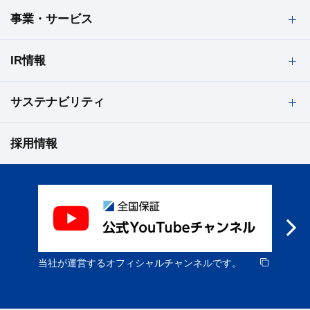
す。
事業・サービス
個人情報保護方針
当社ホームページの
「個人情報保護に関する基本方
IR情報
針」
をご覧ください。
事業者等の情報
サステナビリティ
事業者の氏名または名称
採用情報
名称：全国保証株式会社
住所：東京都千代田区大手町二丁目1番1号 大成大手町
ビル24階
電話：03-3270-2300（代）
個人情報保護管理者
業務統括部担当取締役
当社が運営するオフィシャルチャンネルです。
新
お問い合わせ先
ニ
当社の個人情報の取扱いに関する苦情、相談等のお問