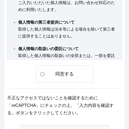
ご入力いただいた個人情報は、お問い合わせ対応のた
めに利用いたします。
個人情報の第三者提供について
取得した個人情報は法令等による場合を除いて第三者
に提供することはありません。
個人情報の取扱いの委託について
取得した個人情報の取扱いの全部または、一部を委託
することはありません。
同意する
個人情報の開示等
ご本人の求めにより、当社が保有する開示対象個人情
報の①利用目的の通知、②開示、③訂正、④追加また
は削除、⑤利用の停止、⑥消去または第三者への提供
不正なアクセスではないことを確認するために
の停止（「開示等」といいます。）に応じます。開示
「reCAPTCHA」にチェックの上、「入力内容を確認す
等に応じる窓口は、以下の「お問い合わせ先」になり
る」ボタンをクリックしてください。
ます。